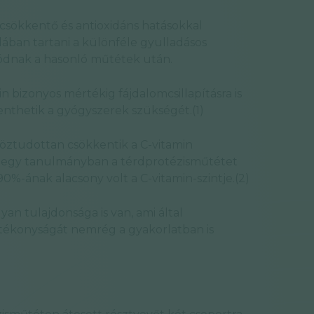
scsökkentő és antioxidáns hatásokkal
ában tartani a különféle gyulladásos
zódnak a hasonló műtétek után.
n bizonyos mértékig fájdalomcsillapításra is
enthetik a gyógyszerek szükségét.(1)
öztudottan csökkentik a C-vitamin
gy egy tanulmányban a térdprotézisműtétet
%-ának alacsony volt a C-vitamin-szintje.(2)
yan tulajdonsága is van, ami által
hatékonyságát nemrég a gyakorlatban is