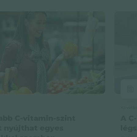
bb C-vitamin-szint
A C-
 nyújthat egyes
lég