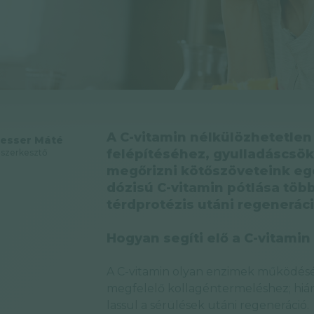
A C-vitamin nélkülözhetetlen
esser Máté
felépítéséhez, gyulladáscsök
szerkesztő
megőrizni kötőszöveteink eg
dózisú C-vitamin pótlása több
térdprotézis utáni regenerác
Hogyan segíti elő a C-vitamin
A C-vitamin olyan enzimek működését
megfelelő kollagéntermeléshez; hiá
lassul a sérülések utáni regeneráció.