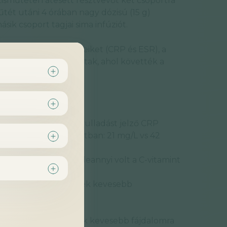
zisműtéten átesett résztvevőt két csoportra
műtét utáni 4 órában nagy dózisú (15 g)
sik csoport tagjai sima infúziót.
k a gyulladásmarkereiket (CRP és ESR), a
pedig kontrollra jártak, ahol követték a
ására a résztvevők gyulladást jelző CRP
int a kontroll csoportban: 21 mg/L vs 42
lakult, átlagosan feleannyi volt a C-vitamint
h.
tamint kapó betegeknek kevesebb
k.
yógyultak a sebeik.
vitamint kapó betegek kevesebb fájdalomra