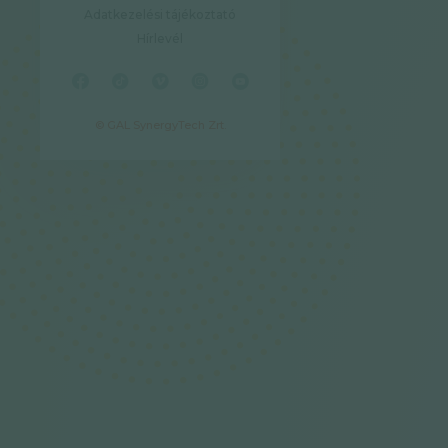
Adatkezelési tájékoztató
Hírlevél
© GAL SynergyTech Zrt.