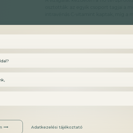
A vizsgálat kezdetén a 110 térdproté
osztották: az egyik csoport tagjai a 
intravénás C-vitamint kaptak, míg a má
A műtét utáni 8. napon megvizsgáltá
hagyományos eljárásnak megfelelően 
regenerációjukat.
Eredmények
ldal?
A nagy dózisú C-vitamin-pótlás hat
értéke átlagosan feleakkora volt, m
nk,
mg/L.
Az ESR értékük szintén hasonlóan a
pótlók körében: 11 mm/h vs 21 mm/
Közvetlenül a műtét után a C-vi
fájdalomcsillapítóra volt szükségü
A C-vitamint pótlóknak hamarabb g
m
Adatkezelési tájékoztató
A műtét utáni első hónapban a C-