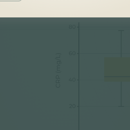
panaszkodtak és javult a mobilitás