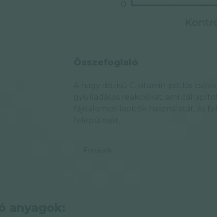
Összefoglaló
A nagy dózisú C-vitamin-pótlás csök
gyulladásos reakciókat, ami csillapít
fájdalomcsillapítók használatát, és f
felépülését.
Források:
ó anyagok: