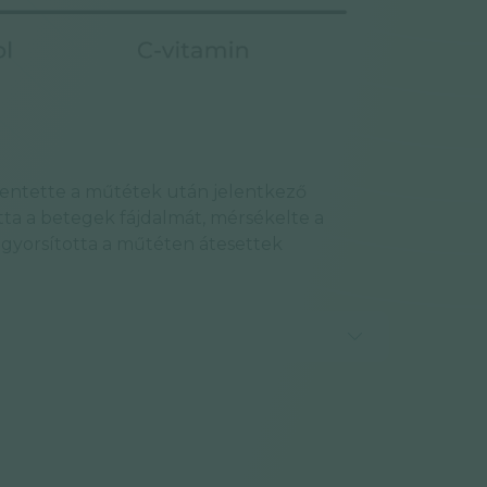
kentette a műtétek után jelentkező
otta a betegek fájdalmát, mérsékelte a
elgyorsította a műtéten átesettek