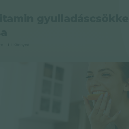
vitamin gyulladáscsökk
sa
rc
Könnyed