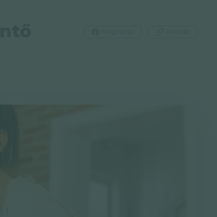
entő
Megosztás
Másolás