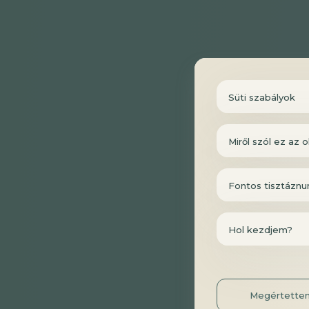
Süti szabályok
Miről szól ez az o
Fontos tisztáznu
Hol kezdjem?
Megértette