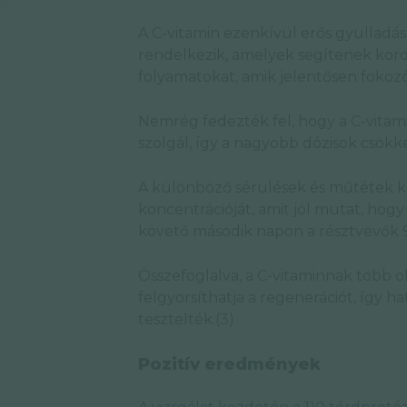
A C-vitamin ezenkívül erős gyulladá
rendelkezik, amelyek segítenek kord
folyamatokat, amik jelentősen foko
Nemrég fedezték fel, hogy a C-vitami
szolgál, így a nagyobb dózisok csökk
A különböző sérülések és műtétek k
koncentrációját, amit jól mutat, ho
követő második napon a résztvevők 90
Összefoglalva, a C-vitaminnak több ol
felgyorsíthatja a regenerációt, így 
tesztelték.(3)
Pozitív eredmények