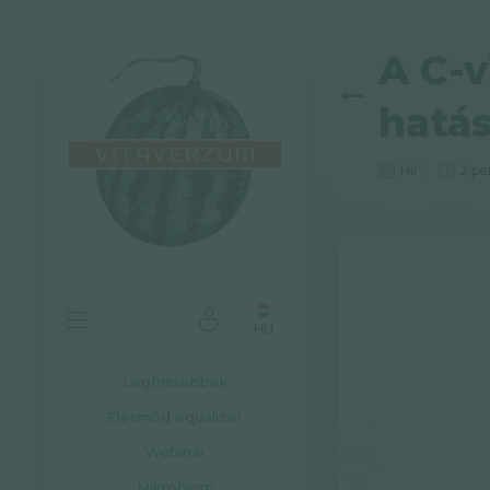
A C-
hatá
Hír
2 pe
HU
Legfrissebbek
Életmód equalizer
Webinár
Mikrobiom