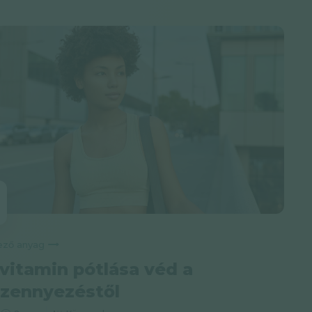
Következő anyag
vitamin pótlása véd a
szennyezéstől