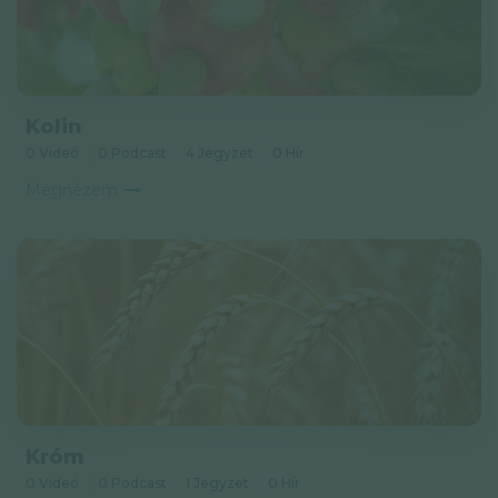
Kolin
0 Videó
0 Podcast
4 Jegyzet
0 Hír
Megnézem
Króm
0 Videó
0 Podcast
1 Jegyzet
0 Hír