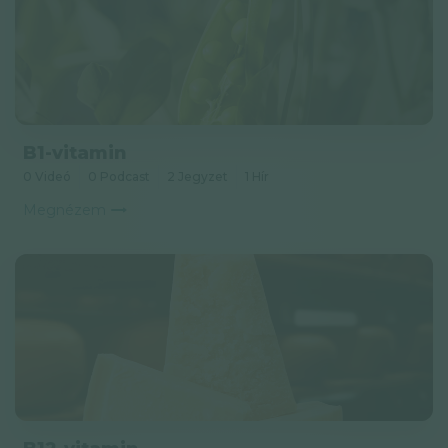
Adatkezelési tájékoztató
Hírlevél
© GAL SynergyTech Zrt.
B1-vitamin
0 Videó
0 Podcast
2 Jegyzet
1 Hír
Megnézem