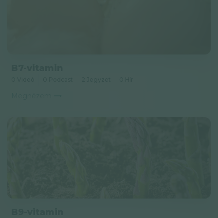
B7-vitamin
0 Videó
0 Podcast
2 Jegyzet
0 Hír
Megnézem
B9-vitamin