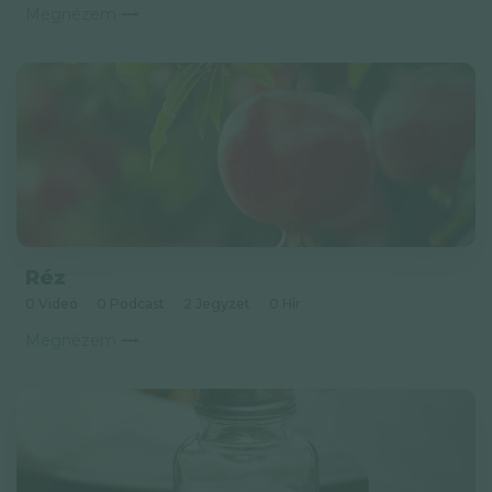
Megnézem
Réz
0 Videó
0 Podcast
2 Jegyzet
0 Hír
Megnézem