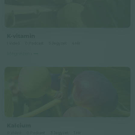
K-vitamin
1 Videó
0 Podcast
5 Jegyzet
4 Hír
Megnézem
Kalcium
0 Videó
0 Podcast
3 Jegyzet
1 Hír