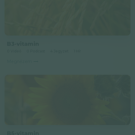
B3-vitamin
0 Videó
0 Podcast
4 Jegyzet
1 Hír
Megnézem
B5-vitamin