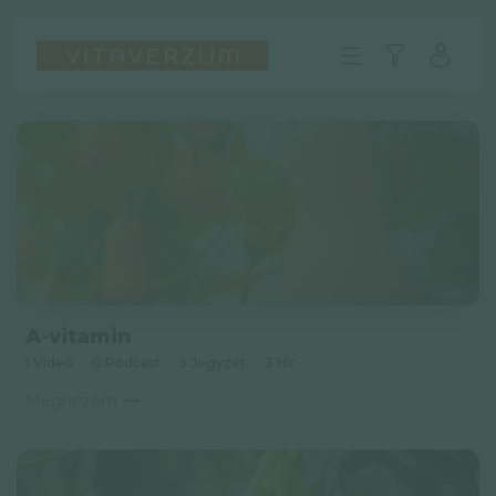
A-vitamin
1 Videó
0 Podcast
5 Jegyzet
3 Hír
Megnézem
HU
GYIK
Impresszum