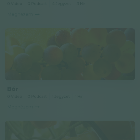
0 Videó
0 Podcast
4 Jegyzet
3 Hír
Megnézem
Bór
0 Videó
0 Podcast
1 Jegyzet
1 Hír
Megnézem