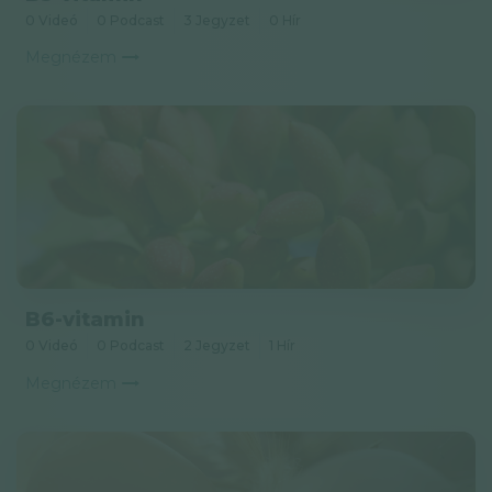
0 Videó
0 Podcast
3 Jegyzet
0 Hír
Megnézem
B6-vitamin
0 Videó
0 Podcast
2 Jegyzet
1 Hír
Megnézem