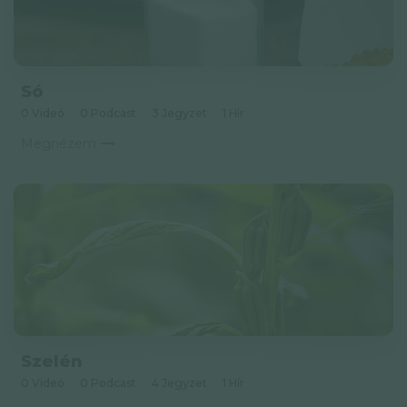
Só
0 Videó
0 Podcast
3 Jegyzet
1 Hír
Megnézem
Szelén
0 Videó
0 Podcast
4 Jegyzet
1 Hír