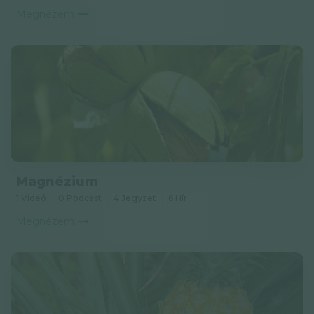
Megnézem
Magnézium
1 Videó
0 Podcast
4 Jegyzet
6 Hír
Megnézem