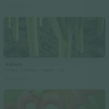
Megnézem
Kálium
0 Videó
0 Podcast
1 Jegyzet
4 Hír
Megnézem