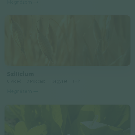
Megnézem
Szilícium
0 Videó
0 Podcast
1 Jegyzet
1 Hír
Megnézem