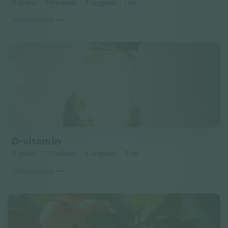
0 Videó
0 Podcast
3 Jegyzet
1 Hír
Megnézem
D-vitamin
0 Videó
0 Podcast
8 Jegyzet
7 Hír
Megnézem