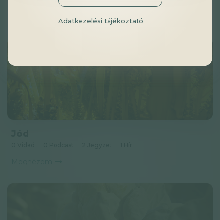
Megnézem
Adatkezelési tájékoztató
Jód
0 Videó
0 Podcast
2 Jegyzet
1 Hír
Megnézem