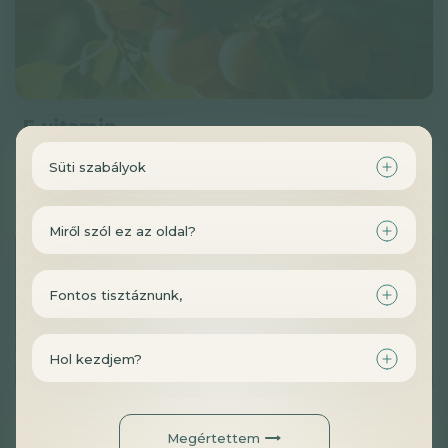
E-vitamin
0 Videó
0 Podcast
5 Jegyzet
1 Hír
Süti szabályok
Megnézem
Miről szól ez az oldal?
Fontos tisztáznunk,
Hol kezdjem?
Foszfor
Megértettem
0 Videó
0 Podcast
2 Jegyzet
0 Hír